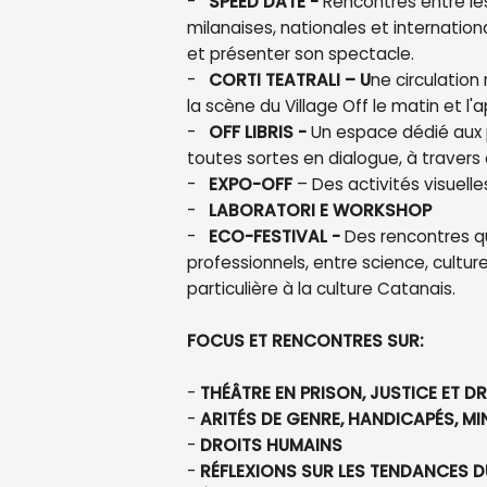
-
SPEED DATE
-
Rencontres entre le
milanaises, nationales et internati
et présenter son spectacle.
-
CORTI TEATRALI – U
ne circulation
la scène du Village Off le matin et l'
-
OFF LIBRIS -
Un espace dédié aux p
toutes sortes en dialogue, à travers 
-
EXPO-OFF
– Des activités visuell
-
LABORATORI E WORKSHOP
-
ECO-FESTIVAL -
Des rencontres qu
professionnels, entre science, cultur
particulière à la culture Catanais.
FOCUS ET RENCONTRES SUR:
-
THÉÂTRE EN PRISON, JUSTICE ET DR
-
ARITÉS DE GENRE, HANDICAPÉS, MI
-
DROITS HUMAINS
-
RÉFLEXIONS SUR LES TENDANCES 