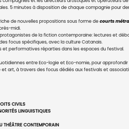
s compagnies et les directeurs artistiques et opérateurs de
onales. 5 minutes à disposition de chaque compagnie pour d
 riche de nouvelles propositions sous forme de
courts métr
après-midi.
rotagonistes de la fiction contemporaine: lectures et débat
des focus spécifiques, avec la culture Catanais.
es et performatives réparties dans les espaces du festival.
otidiennes entre Eco-logie et Eco-nomie, pour approfondir 
e et art, à travers des focus dédiés aux festivals et associ
OITS CIVILS
NORITÉS LINGUISTIQUES
DU THÉÂTRE CONTEMPORAIN