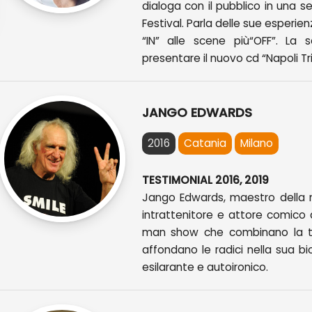
dialoga con il pubblico in una se
Festival. Parla delle sue esperie
“IN” alle scene più“OFF”. La 
presentare il nuovo cd “Napoli Tri
JANGO EDWARDS
2016
Catania
Milano
TESTIMONIAL 2016, 2019
Jango Edwards, maestro della no
intrattenitore e attore comico da
man show che combinano la tec
affondano le radici nella sua b
esilarante e autoironico.