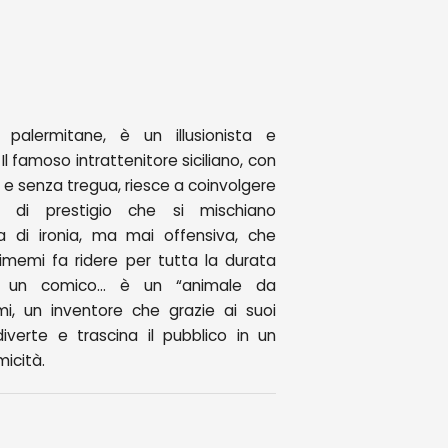
 palermitane, è un illusionista e
 Il famoso intrattenitore siciliano, con
e e senza tregua, riesce a coinvolgere
hi di prestigio che si mischiano
 di ironia, ma mai offensiva, che
 Scimemi fa ridere per tutta la durata
è un comico… è un “animale da
mi, un inventore che grazie ai suoi
 diverte e trascina il pubblico in un
icità.