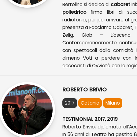
Bertolino si dedica al
cabaret
in
poliedrico
firma libri di succ
radiofonici, per poi arrivare al 
presenza a Facciamo Cabaret, Targ
Zelig, Glob – L’osceno d
Contemporaneamente continua 
con spettacoli dalla comicità ir
almeno Voti a perdere con la
accecanti di Ovvietà con la reg
ROBERTO BRIVIO
2017
Catania
Milano
TESTIMONIAL 2017, 2019
Roberto Brivio, diplomato all’A
In 56 anni di Teatro ha gestito