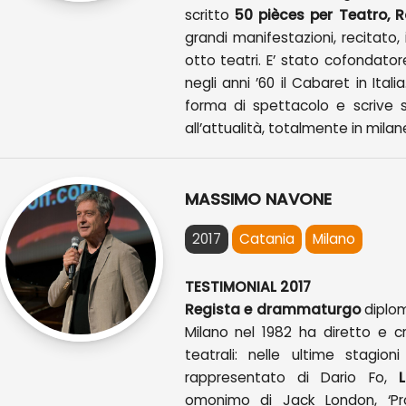
scritto
50 pièces per Teatro, 
grandi manifestazioni, recitato, 
otto teatri. E’ stato cofondator
negli anni ’60 il Cabaret in Itali
forma di spettacolo e scrive su
all’attualità, totalmente in milan
MASSIMO NAVONE
2017
Catania
Milano
TESTIMONIAL 2017
Regista e drammaturgo
diplom
Milano nel 1982 ha diretto e c
teatrali: nelle ultime stagioni
rappresentato di Dario Fo,
La
omonimo di Jack London, ‘Pros