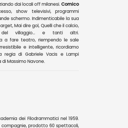
iziando dai locali off milanesi.
Comico
esso, show televisivi, programmi
grande schermo. Indimenticabile la sua
et, Mai dire gol, Quelli che il calcio,
el villaggio… e tanti altri.
a fare teatro, riempendo le sale
resistibile e intelligente, ricordiamo
 regia di Gabriele Vacis e Lampi
ia di Massimo Navone.
ccademia dei Filodrammatici nel 1959.
 8 compagnie, prodotto 60 spettacoli,