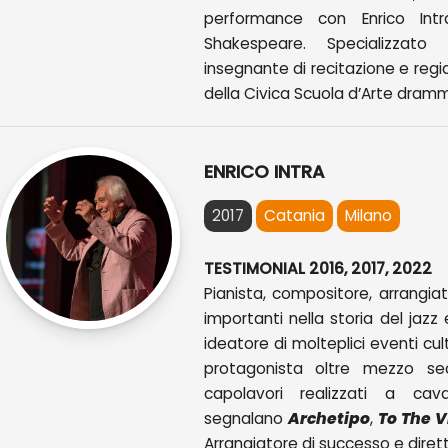
performance con Enrico Int
Shakespeare. Specializzato 
insegnante di recitazione e regi
della Civica Scuola d’Arte dramm
ENRICO INTRA
2017
Catania
Milano
TESTIMONIAL 2016, 2017, 2022
Pianista, compositore, arrangiat
importanti nella storia del jaz
ideatore di molteplici eventi cul
protagonista oltre mezzo sec
capolavori realizzati a ca
segnalano
Archetipo
,
To The V
Arrangiatore di successo e dire